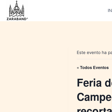
Saltar
al
IN
contenido
Este evento ha p
« Todos Eventos
Feria d
Campeo
recort