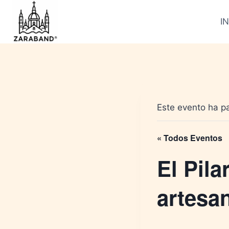
Saltar
al
IN
contenido
Este evento ha p
« Todos Eventos
El Pila
artesa