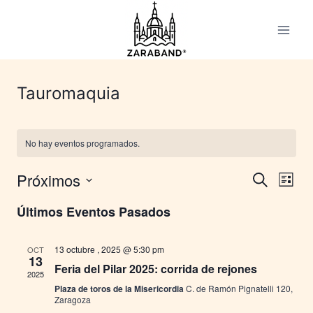
Saltar
al
contenido
Tauromaquia
No hay eventos programados.
Próximos
Na
Naveg
Buscar
Lista
Selecciona
de
de
Últimos Eventos Pasados
la
vis
fecha.
búsqu
13 octubre , 2025 @ 5:30 pm
OCT
de
13
y
Feria del Pilar 2025: corrida de rejones
2025
Ev
Plaza de toros de la Misericordia
C. de Ramón Pignatelli 120,
vistas
Zaragoza