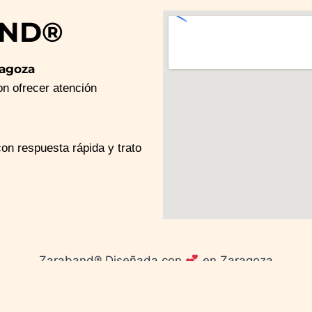
AND®
ragoza
 ofrecer atención
n respuesta rápida y trato
Zaraband® Diseñada con
en Zaragoza
Tecnología desarrollada por
Proto-Fast S.L