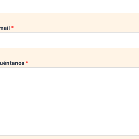
mail
*
uéntanos
*