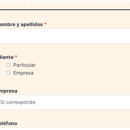
ríbenos y vivamos juntos el espíritu del P
ombre y apellidos
*
liente
*
Particular
Empresa
mpresa
eléfono