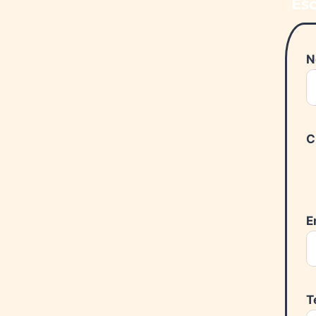
Esc
N
C
E
T