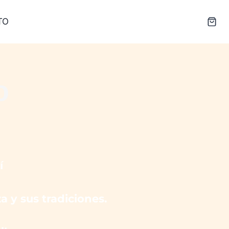
TO
o
í
a y sus tradiciones.