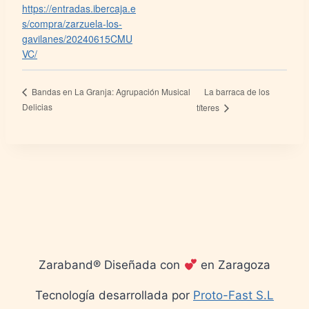
https://entradas.ibercaja.e
s/compra/zarzuela-los-
gavilanes/20240615CMU
VC/
La barraca de los
Bandas en La Granja: Agrupación Musical
Delicias
títeres
Zaraband® Diseñada con
en Zaragoza
Tecnología desarrollada por
Proto-Fast S.L