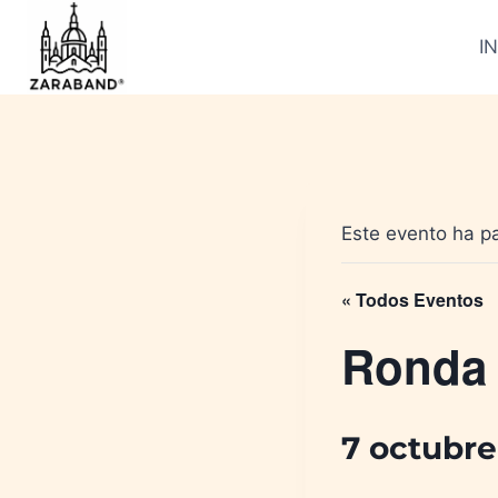
Saltar
al
IN
contenido
Este evento ha p
« Todos Eventos
Ronda g
7 octubre