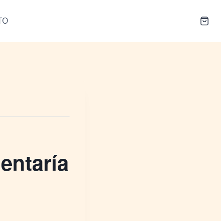
TO
entaría