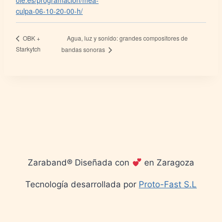
ole.es/programacion/mea-
culpa-06-10-20-00-h/
Agua, luz y sonido: grandes compositores de
OBK +
Starkytch
bandas sonoras
Zaraband® Diseñada con
en Zaragoza
Tecnología desarrollada por
Proto-Fast S.L