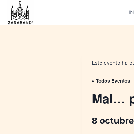
Saltar
al
IN
contenido
Este evento ha p
« Todos Eventos
Mal… p
8 octubre