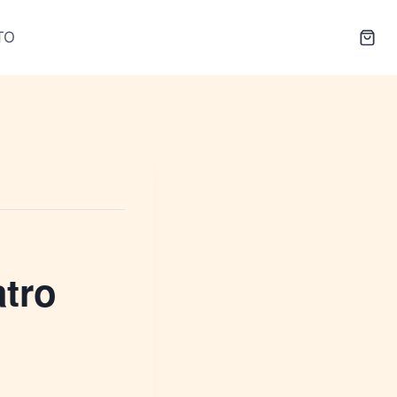
TO
tro