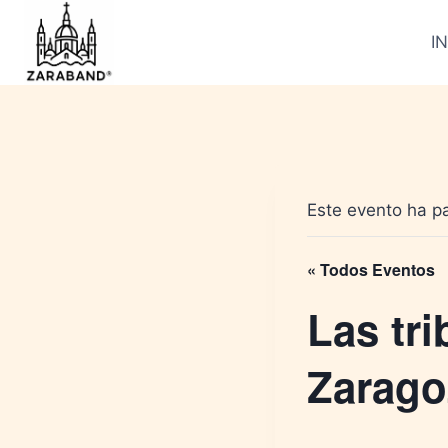
Saltar
al
IN
contenido
Este evento ha p
« Todos Eventos
Las tr
Zarago