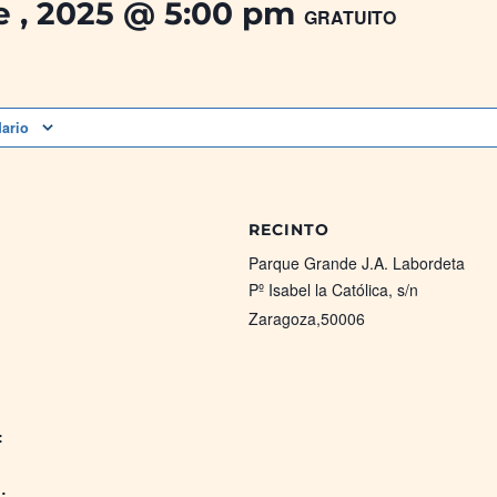
e , 2025 @ 5:00 pm
GRATUITO
dario
RECINTO
Parque Grande J.A. Labordeta
Pº Isabel la Católica, s/n
Zaragoza
,
50006
:
: