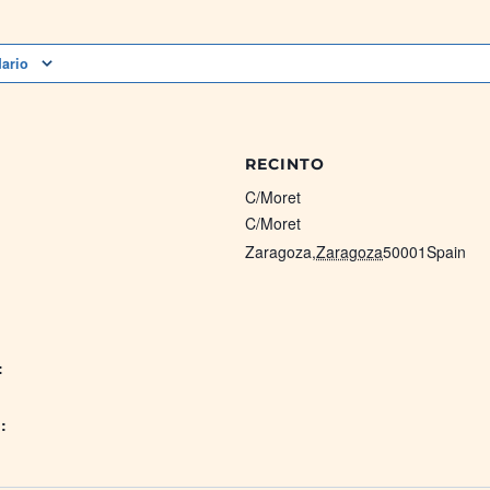
dario
RECINTO
C/Moret
C/Moret
Zaragoza
,
Zaragoza
50001
Spain
:
: