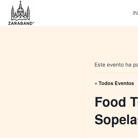
Saltar
al
IN
contenido
Este evento ha p
« Todos Eventos
Food T
Sopela