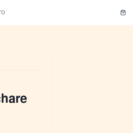
TO
chare