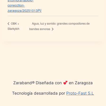
s/compra/fabiolo-
conecction-
zaragoza/20251013PI/
Agua, luz y sonido: grandes compositores de
OBK +
Starkytch
bandas sonoras
Zaraband® Diseñada con
en Zaragoza
Tecnología desarrollada por
Proto-Fast S.L