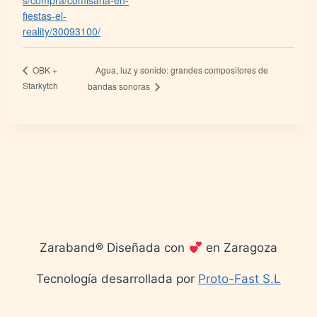
s/compra/comisaria-en-
fiestas-el-
reality/30093100/
Agua, luz y sonido: grandes compositores de
OBK +
Starkytch
bandas sonoras
Zaraband® Diseñada con
en Zaragoza
Tecnología desarrollada por
Proto-Fast S.L