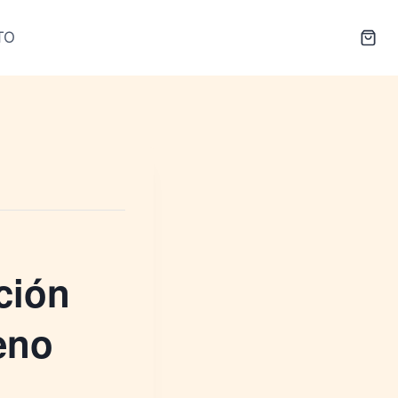
TO
ción
eno