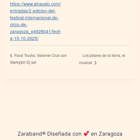
https://www.atrapalo.com/
entradas/2-edicion-del-
festival-internacional-de-
circo-de-
zaragoza_e4928041/fech
a-15-10-2025/
Los pilares de la tierra, el
Food Trucks: Valiente Club con
Starkytch Dj set
musical
Zaraband® Diseñada con
en Zaragoza