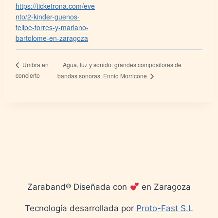
https://ticketrona.com/eve
nto/2-kinder-guenos-
felipe-torres-y-mariano-
bartolome-en-zaragoza
Agua, luz y sonido: grandes compositores de
Umbra en
concierto
bandas sonoras: Ennio Morricone
Zaraband® Diseñada con
en Zaragoza
Tecnología desarrollada por
Proto-Fast S.L